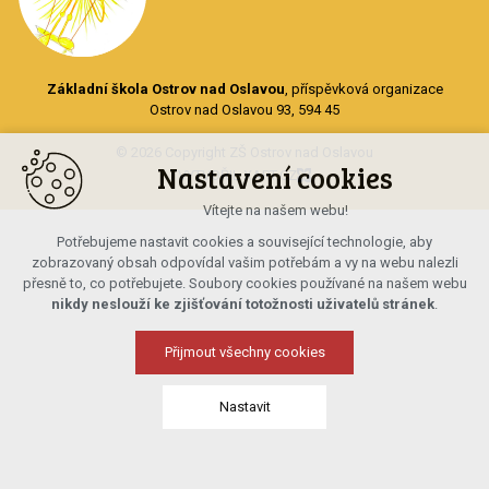
Základní škola Ostrov nad Oslavou
, příspěvková organizace
Ostrov nad Oslavou 93, 594 45
© 2026 Copyright ZŠ Ostrov nad Oslavou
Nastavení cookies
VYTVOŘIL XART.CZ
Vítejte na našem webu!
Potřebujeme nastavit cookies a související technologie, aby
zobrazovaný obsah odpovídal vašim potřebám a vy na webu nalezli
přesně to, co potřebujete. Soubory cookies používané na našem webu
nikdy neslouží ke zjišťování totožnosti uživatelů stránek
.
Přijmout všechny cookies
Nastavit
Technická cookies