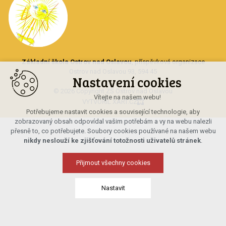
Základní škola Ostrov nad Oslavou
, příspěvková organizace
Ostrov nad Oslavou 93, 594 45
Nastavení cookies
© 2026 Copyright ZŠ Ostrov nad Oslavou
Vítejte na našem webu!
VYTVOŘIL XART.CZ
Potřebujeme nastavit cookies a související technologie, aby
zobrazovaný obsah odpovídal vašim potřebám a vy na webu nalezli
přesně to, co potřebujete. Soubory cookies používané na našem webu
nikdy neslouží ke zjišťování totožnosti uživatelů stránek
.
Přijmout všechny cookies
Nastavit
Technická cookies