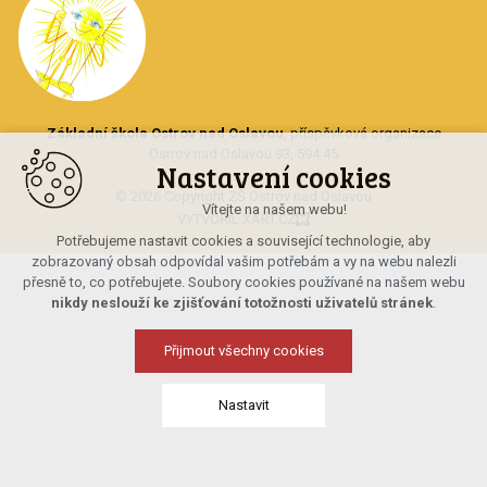
Základní škola Ostrov nad Oslavou
, příspěvková organizace
Ostrov nad Oslavou 93, 594 45
Nastavení cookies
© 2026 Copyright ZŠ Ostrov nad Oslavou
Vítejte na našem webu!
VYTVOŘIL XART.CZ
Potřebujeme nastavit cookies a související technologie, aby
zobrazovaný obsah odpovídal vašim potřebám a vy na webu nalezli
přesně to, co potřebujete. Soubory cookies používané na našem webu
nikdy neslouží ke zjišťování totožnosti uživatelů stránek
.
Přijmout všechny cookies
Nastavit
Technická cookies