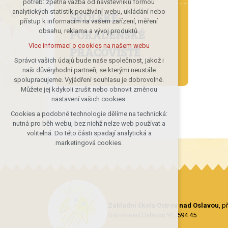
potřeb: zpětná vazba od návštěvníků formou
analytických statistik používání webu, ukládání nebo
udržení kontextu stránek (session):
ŠKOLSKÉ
přístup k informacím na vašem zařízení, měření
případná přihlášení, volby jazyka, apod.
PORADENSKÉ
obsahu, reklama a vývoj produktů.
Volitelná cookies
Více informací o cookies na našem webu
PRACOVIŠTĚ
analytická pro anonymizované
vyhodnocení návštěvnosti
Správci vašich údajů bude naše společnost, jakož i
naši důvěryhodní partneři, se kterými neustále
marketingová cookies (Google)
spolupracujeme. Vyjádření souhlasu je dobrovolné.
Více informací o cookies na našem webu
Můžete jej kdykoli zrušit nebo obnovit změnou
nastavení vašich cookies.
Cookies a podobné technologie dělíme na technická:
Přijmout všechny cookies
nutná pro běh webu, bez nichž nelze web používat a
volitelná. Do této části spadají analytická a
Odmítnout vše
marketingová cookies.
Základní škola Ostrov nad Oslavou
, 
Ostrov nad Oslavou 93, 594 45