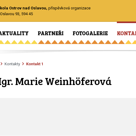
kola Ostrov nad Oslavou,
příspěvková organizace
Oslavou 93, 594 45
AKTUALITY
PARTNEŘI
FOTOGALERIE
KONTA
Kontakty
Kontakt 1
gr. Marie Weinhöferová