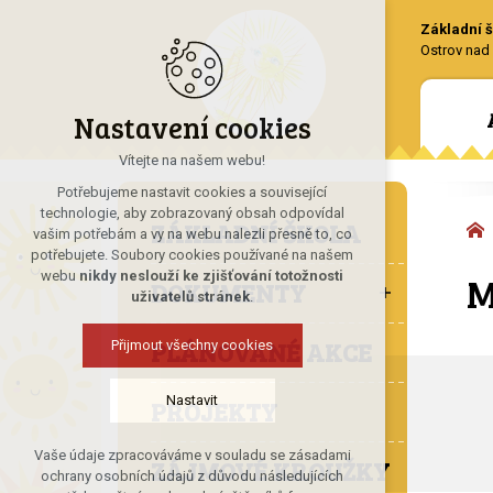
Základní š
Ostrov nad 
Nastavení cookies
Vítejte na našem webu!
Potřebujeme nastavit cookies a související
technologie, aby zobrazovaný obsah odpovídal
ZÁKLADNÍ ŠKOLA
vašim potřebám a vy na webu nalezli přesně to, co
potřebujete. Soubory cookies používané na našem
M
webu
nikdy neslouží ke zjišťování totožnosti
DOKUMENTY
uživatelů stránek
.
PLÁNOVANÉ AKCE
Přijmout všechny cookies
Nastavit
PROJEKTY
Vaše údaje zpracováváme v souladu se zásadami
ZÁJMOVÉ KROUŽKY
Technická cookies
ochrany osobních údajů z důvodu následujících
nutná pro provozování webu