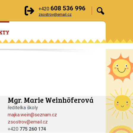
608 536 996
+420
zsostrov@email.cz
KTY
Mgr. Marie Weinhöferová
ředitelka školy
majka.wein@seznam.cz
zsostrov@email.cz
+420
775 260 174