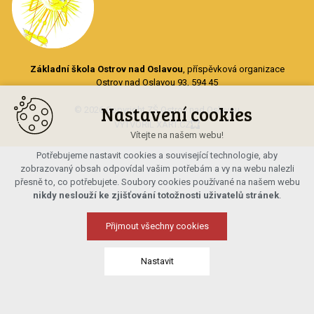
Základní škola Ostrov nad Oslavou
, příspěvková organizace
Ostrov nad Oslavou 93, 594 45
Nastavení cookies
© 2026 Copyright ZŠ Ostrov nad Oslavou
VYTVOŘIL XART.CZ
Vítejte na našem webu!
Potřebujeme nastavit cookies a související technologie, aby
zobrazovaný obsah odpovídal vašim potřebám a vy na webu nalezli
přesně to, co potřebujete. Soubory cookies používané na našem webu
nikdy neslouží ke zjišťování totožnosti uživatelů stránek
.
Přijmout všechny cookies
Nastavit
Technická cookies