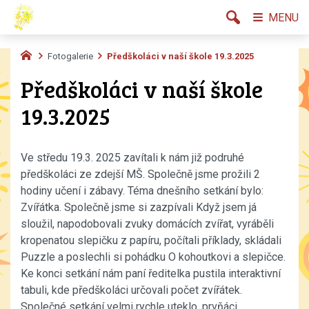
MENU
Fotogalerie
Předškoláci v naší škole 19.3.2025
Předškoláci v naší škole
19.3.2025
Ve středu 19.3. 2025 zavítali k nám již podruhé
předškoláci ze zdejší MŠ. Společně jsme prožili 2
hodiny učení i zábavy. Téma dnešního setkání bylo:
Zvířátka. Společně jsme si zazpívali Když jsem já
sloužil, napodobovali zvuky domácích zvířat, vyráběli
kropenatou slepičku z papíru, počítali příklady, skládali
Puzzle a poslechli si pohádku O kohoutkovi a slepičce.
Ke konci setkání nám paní ředitelka pustila interaktivní
tabuli, kde předškoláci určovali počet zvířátek.
Společné setkání velmi rychle uteklo, prvňáci