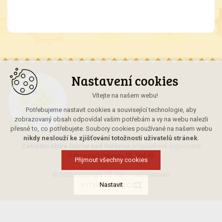
Nastavení cookies
Vítejte na našem webu!
Potřebujeme nastavit cookies a související technologie, aby
zobrazovaný obsah odpovídal vašim potřebám a vy na webu nalezli
přesně to, co potřebujete. Soubory cookies používané na našem webu
nikdy neslouží ke zjišťování totožnosti uživatelů stránek
.
Základní škola Ostrov nad Oslavou
, příspěvková organizace
Ostrov nad Oslavou 93, 594 45
Přijmout všechny cookies
© 2026 Copyright ZŠ Ostrov nad Oslavou
Nastavit
VYTVOŘIL XART.CZ
Technická cookies