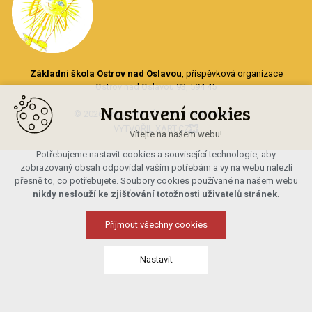
Základní škola Ostrov nad Oslavou
, příspěvková organizace
Ostrov nad Oslavou 93, 594 45
Nastavení cookies
© 2026 Copyright ZŠ Ostrov nad Oslavou
VYTVOŘIL XART.CZ
Vítejte na našem webu!
Potřebujeme nastavit cookies a související technologie, aby
zobrazovaný obsah odpovídal vašim potřebám a vy na webu nalezli
přesně to, co potřebujete. Soubory cookies používané na našem webu
nikdy neslouží ke zjišťování totožnosti uživatelů stránek
.
Přijmout všechny cookies
Nastavit
Technická cookies