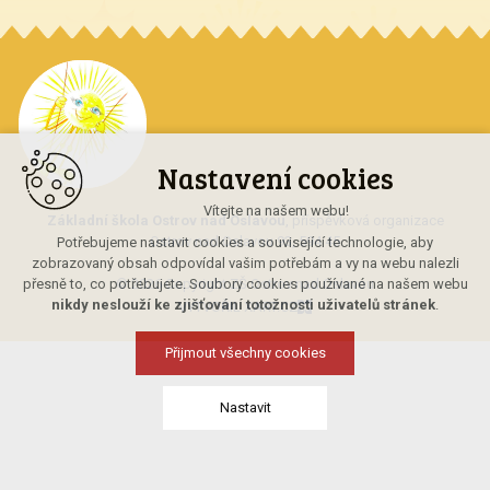
Nastavení cookies
Vítejte na našem webu!
Základní škola Ostrov nad Oslavou
, příspěvková organizace
Ostrov nad Oslavou 93, 594 45
Potřebujeme nastavit cookies a související technologie, aby
zobrazovaný obsah odpovídal vašim potřebám a vy na webu nalezli
přesně to, co potřebujete. Soubory cookies používané na našem webu
© 2026 Copyright ZŠ Ostrov nad Oslavou
nikdy neslouží ke zjišťování totožnosti uživatelů stránek
.
VYTVOŘIL XART.CZ
Přijmout všechny cookies
Nastavit
Technická cookies