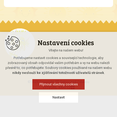
Nastavení cookies
Vítejte na našem webu!
Potřebujeme nastavit cookies a související technologie, aby
zobrazovaný obsah odpovídal vašim potřebám a vy na webu nalezli
Základní škola Ostrov nad Oslavou
, příspěvková organizace
přesně to, co potřebujete. Soubory cookies používané na našem webu
Ostrov nad Oslavou 93, 594 45
nikdy neslouží ke zjišťování totožnosti uživatelů stránek
.
© 2026 Copyright ZŠ Ostrov nad Oslavou
Přijmout všechny cookies
VYTVOŘIL XART.CZ
Nastavit
Technická cookies