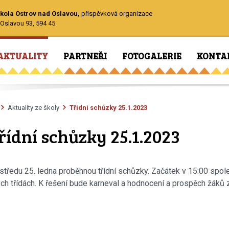
kola Ostrov nad Oslavou,
příspěvková organizace
Oslavou 93, 594 45
AKTUALITY
PARTNEŘI
FOTOGALERIE
KONTA
Aktuality ze školy
Třídní schůzky 25.1.2023
řídní schůzky 25.1.2023
středu 25. ledna proběhnou třídní schůzky. Začátek v 15:00 společ
ch třídách. K řešení bude karneval a hodnocení a prospěch žáků z