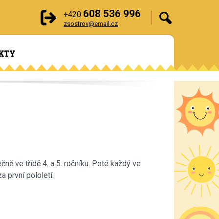
608 536 996
+420
zsostrov@email.cz
KTY
ně ve třídě 4. a 5. ročníku. Poté každý ve
a první pololetí.