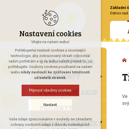
Základní š
Ostrov nad 
Nastavení cookies
Vítejte na našem webu!
Potřebujeme nastavit cookies a související
technologie, aby zobrazovaný obsah odpovídal
ZÁKLADNÍ ŠKOLA
vašim potřebám a vy na webu nalezli přesně to, co
potřebujete. Soubory cookies používané na našem
T
webu
nikdy neslouží ke zjišťování totožnosti
DOKUMENTY
uživatelů stránek
.
PLÁNOVANÉ AKCE
Přijmout všechny cookies
Ve 
svý
Nastavit
PROJEKTY
Vaše údaje zpracováváme v souladu se zásadami
ZÁJMOVÉ KROUŽKY
Technická cookies
ochrany osobních údajů z důvodu následujících
nutná pro provozování webu