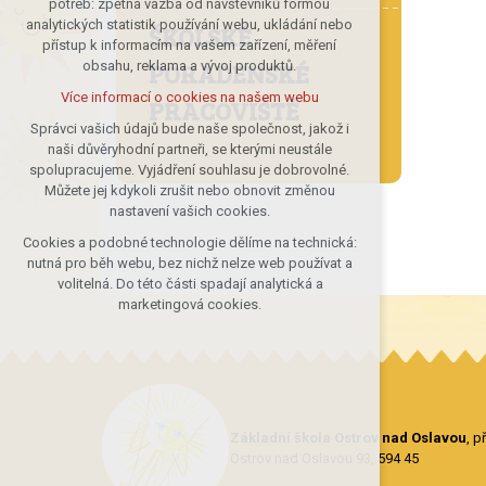
potřeb: zpětná vazba od návštěvníků formou
analytických statistik používání webu, ukládání nebo
udržení kontextu stránek (session):
ŠKOLSKÉ
přístup k informacím na vašem zařízení, měření
případná přihlášení, volby jazyka, apod.
PORADENSKÉ
obsahu, reklama a vývoj produktů.
Volitelná cookies
Více informací o cookies na našem webu
PRACOVIŠTĚ
analytická pro anonymizované
vyhodnocení návštěvnosti
Správci vašich údajů bude naše společnost, jakož i
naši důvěryhodní partneři, se kterými neustále
marketingová cookies (Google)
spolupracujeme. Vyjádření souhlasu je dobrovolné.
Více informací o cookies na našem webu
Můžete jej kdykoli zrušit nebo obnovit změnou
nastavení vašich cookies.
Cookies a podobné technologie dělíme na technická:
Přijmout všechny cookies
nutná pro běh webu, bez nichž nelze web používat a
volitelná. Do této části spadají analytická a
Odmítnout vše
marketingová cookies.
Základní škola Ostrov nad Oslavou
, 
Ostrov nad Oslavou 93, 594 45