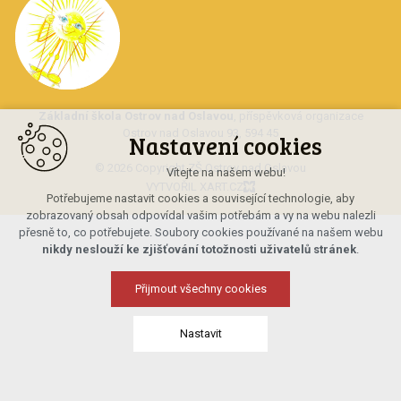
Základní škola Ostrov nad Oslavou
, příspěvková organizace
Ostrov nad Oslavou 93, 594 45
Nastavení cookies
© 2026 Copyright ZŠ Ostrov nad Oslavou
Vítejte na našem webu!
VYTVOŘIL XART.CZ
Potřebujeme nastavit cookies a související technologie, aby
zobrazovaný obsah odpovídal vašim potřebám a vy na webu nalezli
přesně to, co potřebujete. Soubory cookies používané na našem webu
nikdy neslouží ke zjišťování totožnosti uživatelů stránek
.
Přijmout všechny cookies
Nastavit
Technická cookies