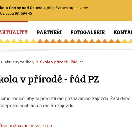
kola Ostrov nad Oslavou,
příspěvková organizace
Oslavou 93, 594 45
AKTUALITY
PARTNEŘI
FOTOGALERIE
KONTA
Aktuality ze školy
Škola v přírodě - řád PZ
kola v přírodě - řád PZ
síme rodiče, aby si přečetli řád poznávacího zájezdu. Žáci dnes 
odepsání souhlasu s řádem zájezdu.
Řád poznávacího zájezdu