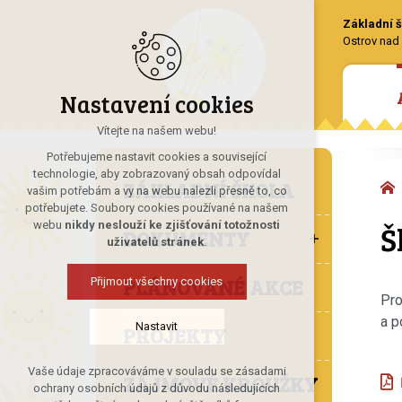
Základní š
Ostrov nad 
Nastavení cookies
Vítejte na našem webu!
Potřebujeme nastavit cookies a související
technologie, aby zobrazovaný obsah odpovídal
ZÁKLADNÍ ŠKOLA
vašim potřebám a vy na webu nalezli přesně to, co
potřebujete. Soubory cookies používané na našem
Š
webu
nikdy neslouží ke zjišťování totožnosti
DOKUMENTY
uživatelů stránek
.
PLÁNOVANÉ AKCE
Přijmout všechny cookies
Pro
a p
Nastavit
PROJEKTY
Vaše údaje zpracováváme v souladu se zásadami
ZÁJMOVÉ KROUŽKY
Technická cookies
ochrany osobních údajů z důvodu následujících
nutná pro provozování webu