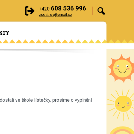
608 536 996
+420
zsostrov@email.cz
KTY
dostali ve škole lístečky, prosíme o vyplnění