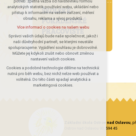
potřeb: zpětná vazba od návštěvníků formou
analytických statistik používání webu, ukládání nebo
udržení kontextu stránek (session):
ŠKOLSKÉ
přístup k informacím na vašem zařízení, měření
případná přihlášení, volby jazyka, apod.
PORADENSKÉ
obsahu, reklama a vývoj produktů.
Volitelná cookies
Více informací o cookies na našem webu
PRACOVIŠTĚ
analytická pro anonymizované
vyhodnocení návštěvnosti
Správci vašich údajů bude naše společnost, jakož i
naši důvěryhodní partneři, se kterými neustále
marketingová cookies (Google)
spolupracujeme. Vyjádření souhlasu je dobrovolné.
Více informací o cookies na našem webu
Můžete jej kdykoli zrušit nebo obnovit změnou
nastavení vašich cookies.
Cookies a podobné technologie dělíme na technická:
Přijmout všechny cookies
nutná pro běh webu, bez nichž nelze web používat a
volitelná. Do této části spadají analytická a
Odmítnout vše
marketingová cookies.
Základní škola Ostrov nad Oslavou
, 
Ostrov nad Oslavou 93, 594 45