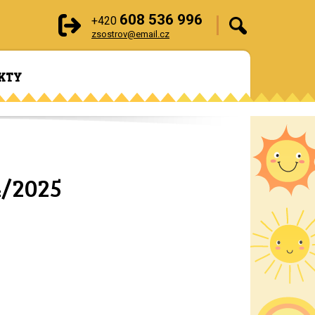
608 536 996
+420
zsostrov@email.cz
KTY
4/2025