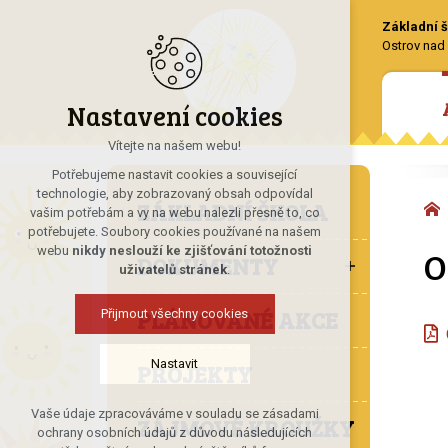
Základní š
Ostrov nad 
Nastavení cookies
Vítejte na našem webu!
Potřebujeme nastavit cookies a související
technologie, aby zobrazovaný obsah odpovídal
ZÁKLADNÍ ŠKOLA
vašim potřebám a vy na webu nalezli přesně to, co
potřebujete. Soubory cookies používané na našem
O
webu
nikdy neslouží ke zjišťování totožnosti
DOKUMENTY
uživatelů stránek
.
PLÁNOVANÉ AKCE
Přijmout všechny cookies
Nastavit
PROJEKTY
Vaše údaje zpracováváme v souladu se zásadami
ZÁJMOVÉ KROUŽKY
Technická cookies
ochrany osobních údajů z důvodu následujících
nutná pro provozování webu