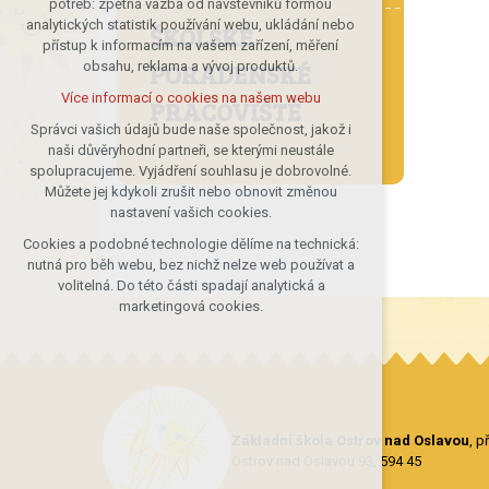
potřeb: zpětná vazba od návštěvníků formou
analytických statistik používání webu, ukládání nebo
udržení kontextu stránek (session):
ŠKOLSKÉ
přístup k informacím na vašem zařízení, měření
případná přihlášení, volby jazyka, apod.
PORADENSKÉ
obsahu, reklama a vývoj produktů.
Volitelná cookies
Více informací o cookies na našem webu
PRACOVIŠTĚ
analytická pro anonymizované
vyhodnocení návštěvnosti
Správci vašich údajů bude naše společnost, jakož i
naši důvěryhodní partneři, se kterými neustále
marketingová cookies (Google)
spolupracujeme. Vyjádření souhlasu je dobrovolné.
Více informací o cookies na našem webu
Můžete jej kdykoli zrušit nebo obnovit změnou
nastavení vašich cookies.
Cookies a podobné technologie dělíme na technická:
Přijmout všechny cookies
nutná pro běh webu, bez nichž nelze web používat a
volitelná. Do této části spadají analytická a
Odmítnout vše
marketingová cookies.
Základní škola Ostrov nad Oslavou
, 
Ostrov nad Oslavou 93, 594 45