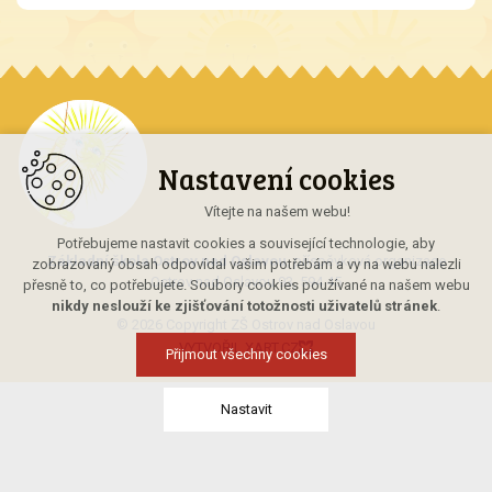
Nastavení cookies
Vítejte na našem webu!
Potřebujeme nastavit cookies a související technologie, aby
Základní škola Ostrov nad Oslavou
, příspěvková organizace
zobrazovaný obsah odpovídal vašim potřebám a vy na webu nalezli
Ostrov nad Oslavou 93, 594 45
přesně to, co potřebujete. Soubory cookies používané na našem webu
nikdy neslouží ke zjišťování totožnosti uživatelů stránek
.
© 2026 Copyright ZŠ Ostrov nad Oslavou
VYTVOŘIL XART.CZ
Přijmout všechny cookies
Nastavit
Technická cookies