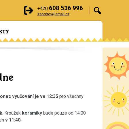
608 536 996
+420
zsostrov@email.cz
KTY
dne
onec vyučování je ve 12:35
pro všechny
ík
. Kroužek
keramiky
bude pouze od 14:00
den
v 11:40
.