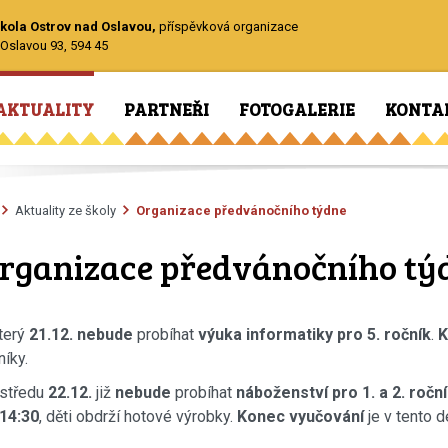
kola Ostrov nad Oslavou,
příspěvková organizace
Oslavou 93, 594 45
AKTUALITY
PARTNEŘI
FOTOGALERIE
KONTA
Aktuality ze školy
Organizace předvánočního týdne
rganizace předvánočního tý
terý
21.12.
nebude
probíhat
výuka informatiky pro 5. ročník
.
K
níky.
středu
22.12.
již
nebude
probíhat
náboženství pro 1. a 2. ročn
14:30
, děti obdrží hotové výrobky.
Konec vyučování
je v tento 