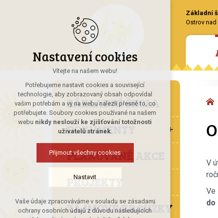
Základní š
Ostrov nad 
Nastavení cookies
Vítejte na našem webu!
Potřebujeme nastavit cookies a související
technologie, aby zobrazovaný obsah odpovídal
ZÁKLADNÍ ŠKOLA
vašim potřebám a vy na webu nalezli přesně to, co
potřebujete. Soubory cookies používané na našem
O
webu
nikdy neslouží ke zjišťování totožnosti
DOKUMENTY
uživatelů stránek
.
PLÁNOVANÉ AKCE
Přijmout všechny cookies
V ú
roč
Nastavit
PROJEKTY
Ve 
Vaše údaje zpracováváme v souladu se zásadami
do 
ZÁJMOVÉ KROUŽKY
Technická cookies
ochrany osobních údajů z důvodu následujících
nutná pro provozování webu