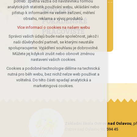
potřeb: zpětná vazba od návštěvníků formou
analytických statistik používání webu, ukládání nebo
udržení kontextu stránek (session):
ŠKOLSKÉ
přístup k informacím na vašem zařízení, měření
případná přihlášení, volby jazyka, apod.
PORADENSKÉ
obsahu, reklama a vývoj produktů.
Volitelná cookies
Více informací o cookies na našem webu
PRACOVIŠTĚ
analytická pro anonymizované
vyhodnocení návštěvnosti
Správci vašich údajů bude naše společnost, jakož i
naši důvěryhodní partneři, se kterými neustále
marketingová cookies (Google)
spolupracujeme. Vyjádření souhlasu je dobrovolné.
Více informací o cookies na našem webu
Můžete jej kdykoli zrušit nebo obnovit změnou
nastavení vašich cookies.
Cookies a podobné technologie dělíme na technická:
Přijmout všechny cookies
nutná pro běh webu, bez nichž nelze web používat a
volitelná. Do této části spadají analytická a
Odmítnout vše
marketingová cookies.
Základní škola Ostrov nad Oslavou
, 
Ostrov nad Oslavou 93, 594 45