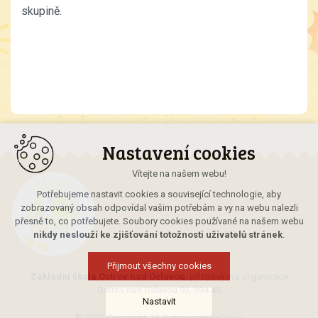
skupině.
Nastavení cookies
Vítejte na našem webu!
Potřebujeme nastavit cookies a související technologie, aby
zobrazovaný obsah odpovídal vašim potřebám a vy na webu nalezli
přesně to, co potřebujete. Soubory cookies používané na našem webu
nikdy neslouží ke zjišťování totožnosti uživatelů stránek
.
Přijmout všechny cookies
Základní škola Ostrov nad Oslavou
, příspěvková organizace
Ostrov nad Oslavou 93, 594 45
Nastavit
© 2026 Copyright ZŠ Ostrov nad Oslavou