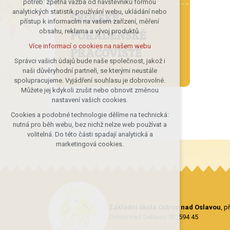
potřeb: zpětná vazba od návštěvníků formou
analytických statistik používání webu, ukládání nebo
udržení kontextu stránek (session):
ŠKOLSKÉ
přístup k informacím na vašem zařízení, měření
případná přihlášení, volby jazyka, apod.
PORADENSKÉ
obsahu, reklama a vývoj produktů.
Volitelná cookies
Více informací o cookies na našem webu
PRACOVIŠTĚ
analytická pro anonymizované
vyhodnocení návštěvnosti
Správci vašich údajů bude naše společnost, jakož i
naši důvěryhodní partneři, se kterými neustále
marketingová cookies (Google)
spolupracujeme. Vyjádření souhlasu je dobrovolné.
Více informací o cookies na našem webu
Můžete jej kdykoli zrušit nebo obnovit změnou
nastavení vašich cookies.
Cookies a podobné technologie dělíme na technická:
Přijmout všechny cookies
nutná pro běh webu, bez nichž nelze web používat a
volitelná. Do této části spadají analytická a
Odmítnout vše
marketingová cookies.
Základní škola Ostrov nad Oslavou
, 
Ostrov nad Oslavou 93, 594 45