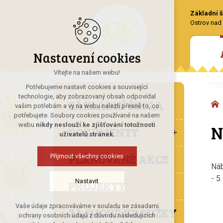
Základní š
Ostrov nad 
Nastavení cookies
Vítejte na našem webu!
Potřebujeme nastavit cookies a související
technologie, aby zobrazovaný obsah odpovídal
ZÁKLADNÍ ŠKOLA
vašim potřebám a vy na webu nalezli přesně to, co
potřebujete. Soubory cookies používané na našem
N
webu
nikdy neslouží ke zjišťování totožnosti
DOKUMENTY
uživatelů stránek
.
PLÁNOVANÉ AKCE
Přijmout všechny cookies
Náb
- 5
Nastavit
PROJEKTY
Vaše údaje zpracováváme v souladu se zásadami
ZÁJMOVÉ KROUŽKY
Technická cookies
ochrany osobních údajů z důvodu následujících
nutná pro provozování webu