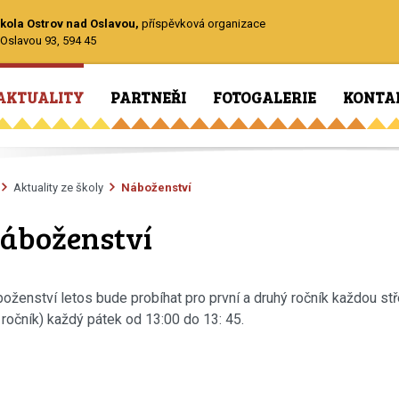
kola Ostrov nad Oslavou,
příspěvková organizace
Oslavou 93, 594 45
AKTUALITY
PARTNEŘI
FOTOGALERIE
KONTA
Aktuality ze školy
Náboženství
áboženství
oženství letos bude probíhat pro první a druhý ročník každou stře
. ročník) každý pátek od 13:00 do 13: 45.