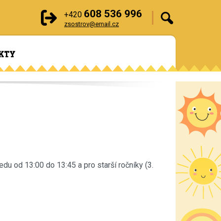
608 536 996
+420
zsostrov@email.cz
KTY
du od 13:00 do 13:45 a pro starší ročníky (3.