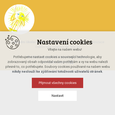
Nastavení cookies
Základní škola Ostrov nad Oslavou
, příspěvková organizace
Ostrov nad Oslavou 93, 594 45
Vítejte na našem webu!
Potřebujeme nastavit cookies a související technologie, aby
© 2026 Copyright ZŠ Ostrov nad Oslavou
zobrazovaný obsah odpovídal vašim potřebám a vy na webu nalezli
VYTVOŘIL XART.CZ
přesně to, co potřebujete. Soubory cookies používané na našem webu
nikdy neslouží ke zjišťování totožnosti uživatelů stránek
.
Přijmout všechny cookies
Nastavit
Technická cookies