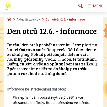
MENU
Aktuality ze školy
Den otců 12.6. - informace
Den otců 12.6. - informace
Dnešní den otců proběhne venku. Sraz platí na
konci Ostrova směr Rouperek. Děti dovedeme
ze školy my. Pokud potřebujete dětem vzít
holinky, pláštěnky, vodu, …, nabalte tatínkům.
Buřty, chleby a vše na opíkání bereme ze školy.
Zpět se vracíme s dětmi do školy pro tašky,
potom rozchod s tatínky domů.
Informace ke středečnímu dni otců:
Při nepříznivém počasí (vytrvalý déšť) akce 
přesunuta do školy. Bude upřesněno ve středu. 