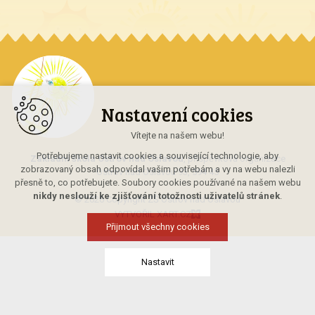
Nastavení cookies
Vítejte na našem webu!
Potřebujeme nastavit cookies a související technologie, aby
Základní škola Ostrov nad Oslavou
, příspěvková organizace
zobrazovaný obsah odpovídal vašim potřebám a vy na webu nalezli
Ostrov nad Oslavou 93, 594 45
přesně to, co potřebujete. Soubory cookies používané na našem webu
nikdy neslouží ke zjišťování totožnosti uživatelů stránek
.
© 2026 Copyright ZŠ Ostrov nad Oslavou
VYTVOŘIL XART.CZ
Přijmout všechny cookies
Nastavit
Technická cookies