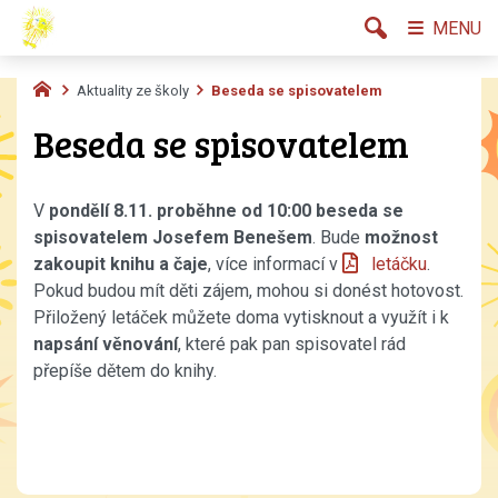
MENU
Aktuality ze školy
Beseda se spisovatelem
Beseda se spisovatelem
V
pondělí
8.11. proběhne od 10:00 beseda se
spisovatelem Josefem Benešem
. Bude
možnost
zakoupit knihu a čaje
, více informací v
letáčku
.
Pokud budou mít děti zájem, mohou si donést hotovost.
Přiložený letáček můžete doma vytisknout a využít i k
napsání věnování
, které pak pan spisovatel rád
přepíše dětem do knihy.