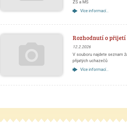
ZŠ a MŠ
Více informací...
Rozhodnutí o přijetí
12.2.2026
V souboru najdete seznam žá
přijatých uchazečů
Více informací...