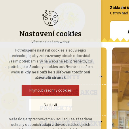
Základní š
Ostrov nad 
Nastavení cookies
Vítejte na našem webu!
Potřebujeme nastavit cookies a související
technologie, aby zobrazovaný obsah odpovídal
ZÁKLADNÍ ŠKOLA
vašim potřebám a vy na webu nalezli přesně to, co
potřebujete. Soubory cookies používané na našem
webu
nikdy neslouží ke zjišťování totožnosti
DOKUMENTY
uživatelů stránek
.
PLÁNOVANÉ AKCE
Přijmout všechny cookies
Nastavit
PROJEKTY
Vaše údaje zpracováváme v souladu se zásadami
ZÁJMOVÉ KROUŽKY
Technická cookies
ochrany osobních údajů z důvodu následujících
nutná pro provozování webu