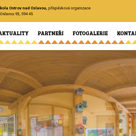
kola Ostrov nad Oslavou,
příspěvková organizace
Oslavou 93, 594 45
AKTUALITY
PARTNEŘI
FOTOGALERIE
KONTA