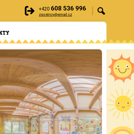
608 536 996
+420
zsostrov@email.cz
KTY