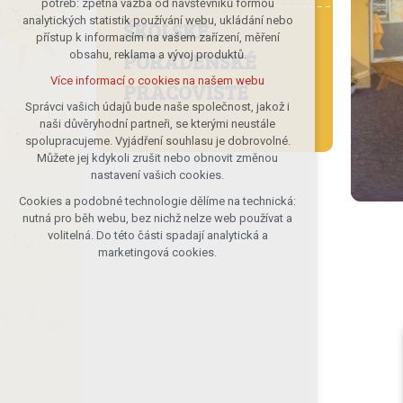
potřeb: zpětná vazba od návštěvníků formou
analytických statistik používání webu, ukládání nebo
udržení kontextu stránek (session):
ŠKOLSKÉ
přístup k informacím na vašem zařízení, měření
případná přihlášení, volby jazyka, apod.
PORADENSKÉ
obsahu, reklama a vývoj produktů.
Volitelná cookies
Více informací o cookies na našem webu
PRACOVIŠTĚ
analytická pro anonymizované
vyhodnocení návštěvnosti
Správci vašich údajů bude naše společnost, jakož i
naši důvěryhodní partneři, se kterými neustále
marketingová cookies (Google)
spolupracujeme. Vyjádření souhlasu je dobrovolné.
Více informací o cookies na našem webu
Můžete jej kdykoli zrušit nebo obnovit změnou
nastavení vašich cookies.
Cookies a podobné technologie dělíme na technická:
Přijmout všechny cookies
nutná pro běh webu, bez nichž nelze web používat a
volitelná. Do této části spadají analytická a
Odmítnout vše
marketingová cookies.