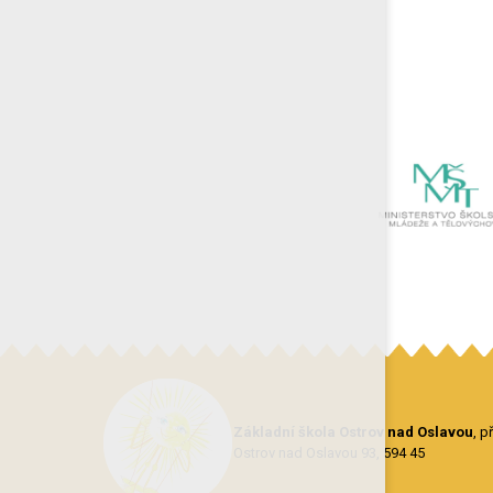
Základní škola Ostrov nad Oslavou
, 
Ostrov nad Oslavou 93, 594 45